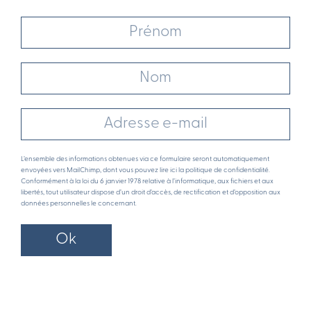
L’ensemble des informations obtenues via ce formulaire seront automatiquement
envoyées vers MailChimp, dont vous pouvez lire ici la politique de confidentialité.
Conformément à la loi du 6 janvier 1978 relative à l’informatique, aux fichiers et aux
libertés, tout utilisateur dispose d’un droit d’accès, de rectification et d’opposition aux
données personnelles le concernant.
Ok