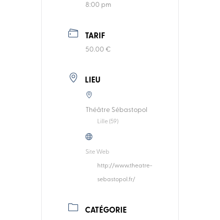
8:00 pm
TARIF
50.00 €
LIEU
Théâtre Sébastopol
Lille (59)
Site Web
http://www.theatre-
sebastopol.fr/
CATÉGORIE